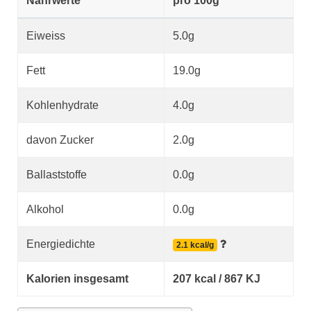
Nährwerte
pro 100g
Eiweiss
5.0g
Fett
19.0g
Kohlenhydrate
4.0g
davon Zucker
2.0g
Ballaststoffe
0.0g
Alkohol
0.0g
Energiedichte
2.1 kcal/g
Kalorien insgesamt
207 kcal / 867 KJ