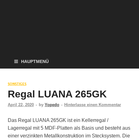
HAUPTMENÜ
SONSTIGES
Regal LUANA 265GK
April 22, 2020
-
by
Yopedo
-
Hinterlasse einen Kommentar
Das Regal LUANA 265GK ist ein Kellerregal /
Lagerregal mit 5 MDF-Platten als Basis und besteht aus
einer verzinkten Metallkonstruktion im Stecksystem. Die