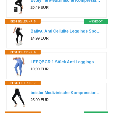
Evolyline Medizinische Kompressionsstrumpfhose Damen Herren Lang 15-20 mmHg
20,49 EUR
BESTSELLER NR. 5
ANGEBOT
Bafiwu Anti Cellulite Leggings Sport Leggings Damen Lange Blickdicht Kompressions Yoga Leggings Booty Lifting Shaping Hohe Taille Fitness Sporthose (M, Schwarz)
14,99 EUR
BESTSELLER NR. 6
LEEQBCR 1 Stück Anti Leggings Sport Leggings Damen Lange Blickdicht Kompressions Yoga Leggings Booty Lifting Shaping Hohe Taille Sporthose,kompressionsleggins damen(Blau: M)
10,99 EUR
BESTSELLER NR. 7
beister Medizinische Kompressionsstrümpfe Damen Lang, 20-30 mmHg Stützstrümpfe Herren, Undurchsichtig Zehenfreie Kompressionshose klasse 2 Solide Unterstützung für Krampfadern,Ödeme
25,99 EUR