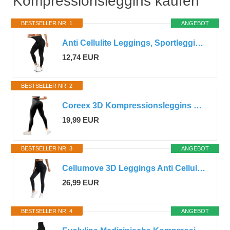
Kompressionsleggins kaufen
BESTSELLER NR. 1
ANGEBOT
Anti Cellulite Leggings, Sportleggins Damen Lang Kompressions Leggings Po Push Up, Boom Booty High Waist Blickdicht Yoga Pilates (DE/NL/SE/PL, Alphanumerisch, L, Regular, Regular, Schwarz)
12,74 EUR
BESTSELLER NR. 2
Coreex 3D Kompressionsleggins Damen LipöDem Cellulite Leggings Anti Cellulite Leggings Kompression Compression High Waist Push-Up Hosen Yoga Fitnesshose Lange Sporthose Formende
19,99 EUR
BESTSELLER NR. 3
ANGEBOT
Cellumove 3D Leggings Anti Cellulite Kompression Damen, Bequeme Kompressionsleggins Lipödem, Push Up Scrunch Für Sport (Schwarz, XL)
26,99 EUR
BESTSELLER NR. 4
ANGEBOT