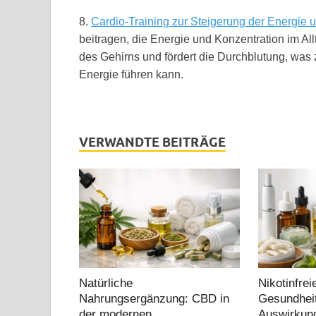
8.
Cardio-Training zur Steigerung der Energie 
beitragen, die Energie und Konzentration im All
des Gehirns und fördert die Durchblutung, was
Energie führen kann.
VERWANDTE BEITRÄGE
Natürliche
Nikotinfrei
Nahrungsergänzung: CBD in
Gesundheit
der modernen
Auswirkun