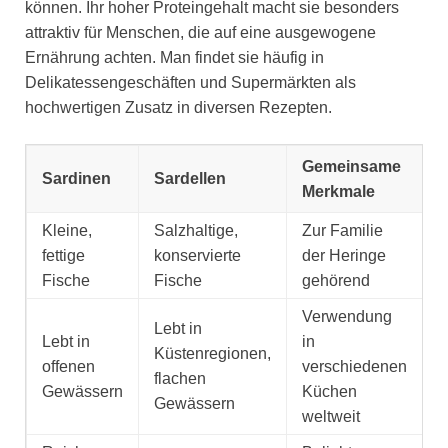
können. Ihr hoher Proteingehalt macht sie besonders
attraktiv für Menschen, die auf eine ausgewogene
Ernährung achten. Man findet sie häufig in
Delikatessengeschäften und Supermärkten als
hochwertigen Zusatz in diversen Rezepten.
Gemeinsame
Sardinen
Sardellen
Merkmale
Kleine,
Salzhaltige,
Zur Familie
fettige
konservierte
der Heringe
Fische
Fische
gehörend
Verwendung
Lebt in
Lebt in
in
Küstenregionen,
offenen
verschiedenen
flachen
Gewässern
Küchen
Gewässern
weltweit