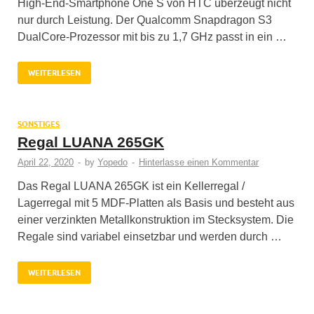
High-End-Smartphone One S von HTC überzeugt nicht
nur durch Leistung. Der Qualcomm Snapdragon S3
DualCore-Prozessor mit bis zu 1,7 GHz passt in ein …
WEITERLESEN
SONSTIGES
Regal LUANA 265GK
April 22, 2020
-
by
Yopedo
-
Hinterlasse einen Kommentar
Das Regal LUANA 265GK ist ein Kellerregal /
Lagerregal mit 5 MDF-Platten als Basis und besteht aus
einer verzinkten Metallkonstruktion im Stecksystem. Die
Regale sind variabel einsetzbar und werden durch …
WEITERLESEN