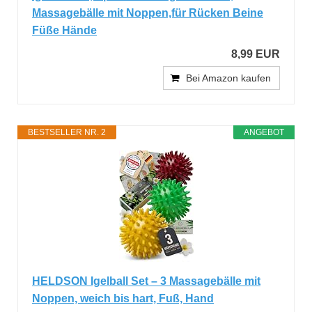
Massagebälle mit Noppen,für Rücken Beine
Füße Hände
8,99 EUR
Bei Amazon kaufen
BESTSELLER NR. 2
ANGEBOT
HELDSON Igelball Set – 3 Massagebälle mit
Noppen, weich bis hart, Fuß, Hand