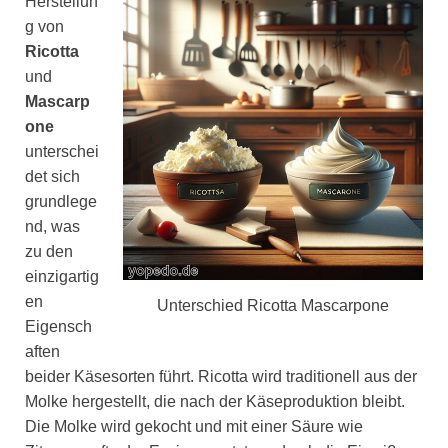
Herstellun
g von
Ricotta
und
Mascarp
one
unterschei
det sich
grundlege
nd, was
zu den
einzigartig
en
Unterschied Ricotta Mascarpone
Eigensch
aften
beider Käsesorten führt. Ricotta wird traditionell aus der
Molke hergestellt, die nach der Käseproduktion bleibt.
Die Molke wird gekocht und mit einer Säure wie