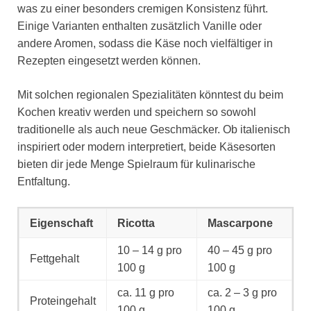
was zu einer besonders cremigen Konsistenz führt.
Einige Varianten enthalten zusätzlich Vanille oder
andere Aromen, sodass die Käse noch vielfältiger in
Rezepten eingesetzt werden können.
Mit solchen regionalen Spezialitäten könntest du beim
Kochen kreativ werden und speichern so sowohl
traditionelle als auch neue Geschmäcker. Ob italienisch
inspiriert oder modern interpretiert, beide Käsesorten
bieten dir jede Menge Spielraum für kulinarische
Entfaltung.
Eigenschaft
Ricotta
Mascarpone
10 – 14 g pro
40 – 45 g pro
Fettgehalt
100 g
100 g
ca. 11 g pro
ca. 2 – 3 g pro
Proteingehalt
100 g
100 g