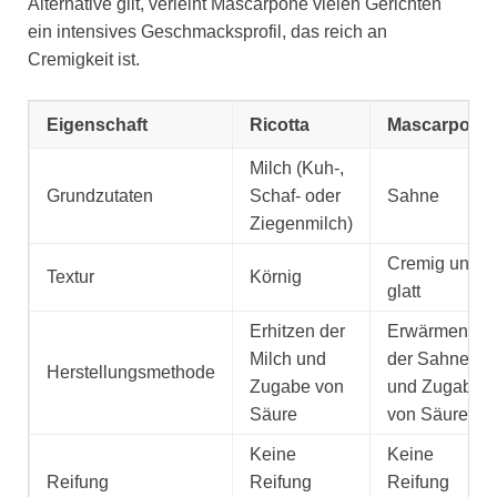
Alternative gilt, verleiht Mascarpone vielen Gerichten
ein intensives Geschmacksprofil, das reich an
Cremigkeit ist.
Eigenschaft
Ricotta
Mascarpone
Milch (Kuh-,
Grundzutaten
Schaf- oder
Sahne
Ziegenmilch)
Cremig und
Textur
Körnig
glatt
Erhitzen der
Erwärmen
Milch und
der Sahne
Herstellungsmethode
Zugabe von
und Zugabe
Säure
von Säure
Keine
Keine
Reifung
Reifung
Reifung