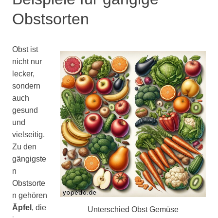
Obstsorten
Obst ist
nicht nur
lecker,
sondern
auch
gesund
und
vielseitig.
Zu den
gängigste
n
Obstsorte
n gehören
Äpfel
, die
Unterschied Obst Gemüse