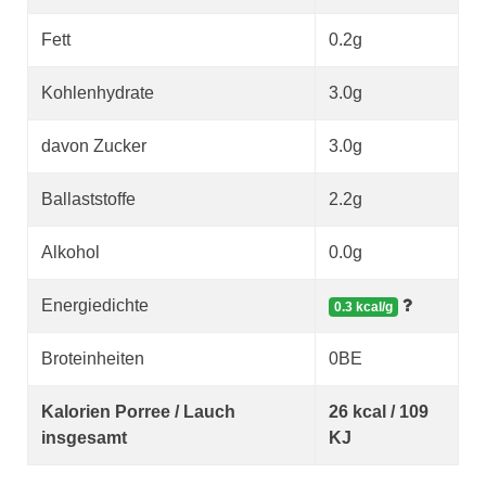
Fett
0.2g
Kohlenhydrate
3.0g
davon Zucker
3.0g
Ballaststoffe
2.2g
Alkohol
0.0g
Energiedichte
0.3 kcal/g
Broteinheiten
0BE
Kalorien Porree / Lauch
26 kcal / 109
insgesamt
KJ