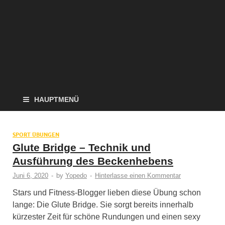
HAUPTMENÜ
SPORT ÜBUNGEN
Glute Bridge – Technik und
Ausführung des Beckenhebens
Juni 6, 2020
-
by
Yopedo
-
Hinterlasse einen Kommentar
Stars und Fitness-Blogger lieben diese Übung schon
lange: Die Glute Bridge. Sie sorgt bereits innerhalb
kürzester Zeit für schöne Rundungen und einen sexy