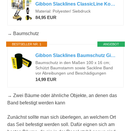
Gibbon Slacklines ClassicLine Komplett-Set inkl. Baumschutz | 15m | TÜV Geprüft | Balane und Spaß mit Trampolin-Effekt | Ergonomische Ratsche | Perfekt für Anfänger und Fortgeschrittene
Material: Polyester/ Siebdruck
84,95 EUR
→ Baumschutz
BESTSELLER NR. 1
ANGEBOT
Gibbon Slacklines Baumschutz Gibbon Slacklines Treewear, Baumschutz, schwarzer Filz mit Klettverschluss mit gelbem Logo, Länge: 100 cm, Breite: 16 cm, Schutz für Band und Baum, schwarz, S, 18097
Baumschutz in den Maßen 100 x 16 cm;
Schützt Baumstamm sowie Sackline Band
vor Abreibungen und Beschädigungen
14,99 EUR
→ Zwei Bäume oder ähnliche Objekte, an denen das
Band befestigt werden kann
Zunächst sollte man sich überlegen, an welchem Ort
das Seil befestigt werden soll. Dafür eignen sich am