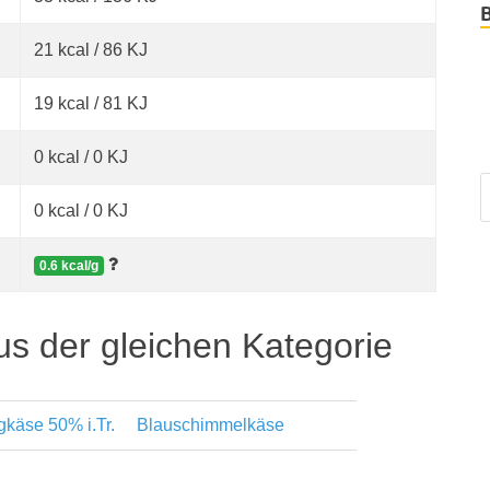
21 kcal / 86 KJ
19 kcal / 81 KJ
0 kcal / 0 KJ
0 kcal / 0 KJ
0.6 kcal/g
us der gleichen Kategorie
gkäse 50% i.Tr.
Blauschimmelkäse