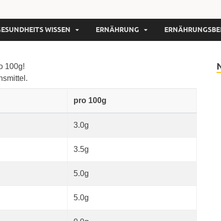
GESUNDHEITS WISSEN
ERNÄHRUNG
ERNÄHRUNGSBE
o 100g!
nsmittel.
pro 100g
3.0g
3.5g
5.0g
5.0g