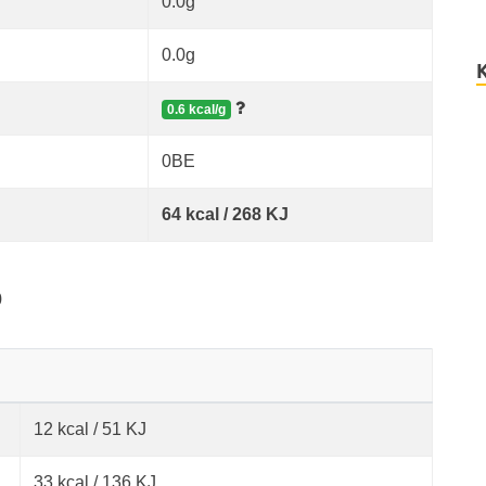
0.0g
0.0g
0.6 kcal/g
0BE
64 kcal / 268 KJ
%
12 kcal / 51 KJ
33 kcal / 136 KJ