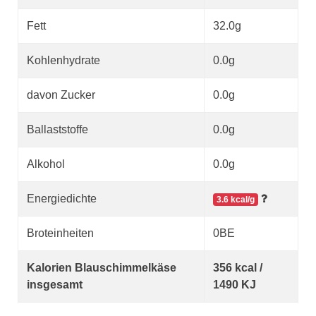
Fett
32.0g
Kohlenhydrate
0.0g
davon Zucker
0.0g
Ballaststoffe
0.0g
Alkohol
0.0g
Energiedichte
3.6 kcal/g
Broteinheiten
0BE
Kalorien Blauschimmelkäse
356 kcal /
insgesamt
1490 KJ