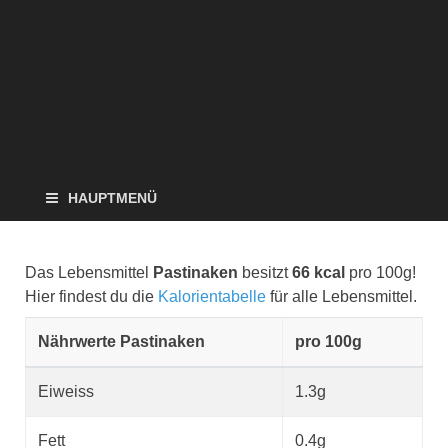
HAUPTMENÜ
Das Lebensmittel
Pastinaken
besitzt
66 kcal
pro 100g!
Hier findest du die
Kalorientabelle
für alle Lebensmittel.
Nährwerte Pastinaken
pro 100g
Eiweiss
1.3g
Fett
0.4g