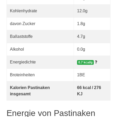
Kohlenhydrate
12.0g
davon Zucker
1.8g
Ballaststoffe
4.7g
Alkohol
0.0g
Energiedichte
0.7 kcal/g
Broteinheiten
1BE
Kalorien Pastinaken
66 kcal / 276
insgesamt
KJ
Energie von Pastinaken