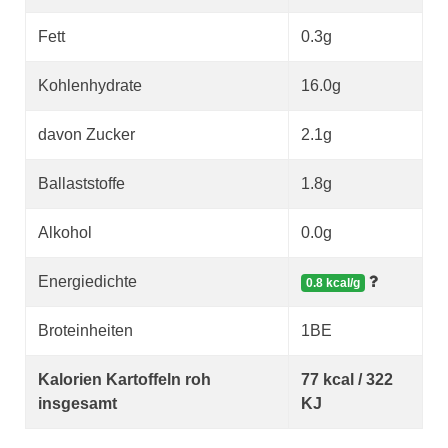
Fett
0.3g
Kohlenhydrate
16.0g
davon Zucker
2.1g
Ballaststoffe
1.8g
Alkohol
0.0g
Energiedichte
0.8 kcal/g
Broteinheiten
1BE
Kalorien Kartoffeln roh
77 kcal / 322
insgesamt
KJ