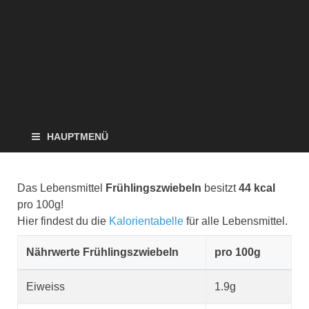
HAUPTMENÜ
Das Lebensmittel
Frühlingszwiebeln
besitzt
44 kcal
pro 100g!
Hier findest du die
Kalorientabelle
für alle Lebensmittel.
Nährwerte Frühlingszwiebeln
pro 100g
Eiweiss
1.9g