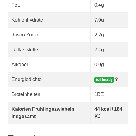
Fett
0.4g
Kohlenhydrate
7.0g
davon Zucker
2.2g
Ballaststoffe
2.4g
Alkohol
0.0g
Energiedichte
0.4 kcal/g
Broteinheiten
1BE
Kalorien Frühlingszwiebeln
44 kcal / 184
insgesamt
KJ