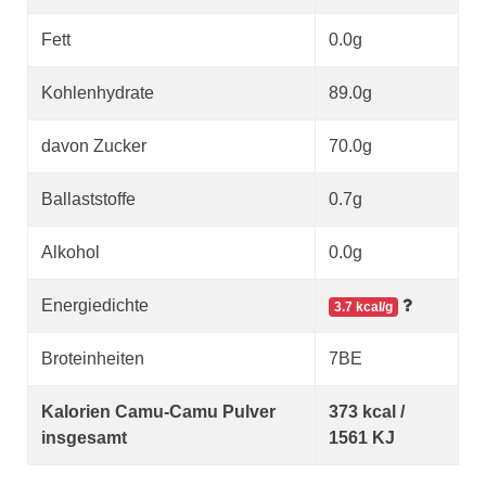
Fett
0.0g
Kohlenhydrate
89.0g
davon Zucker
70.0g
Ballaststoffe
0.7g
Alkohol
0.0g
Energiedichte
3.7 kcal/g
Broteinheiten
7BE
Kalorien Camu-Camu Pulver
373 kcal /
insgesamt
1561 KJ