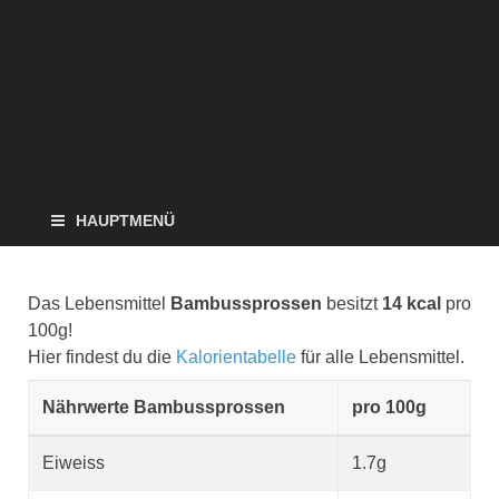
HAUPTMENÜ
Das Lebensmittel
Bambussprossen
besitzt
14 kcal
pro
100g!
Hier findest du die
Kalorientabelle
für alle Lebensmittel.
Nährwerte Bambussprossen
pro 100g
Eiweiss
1.7g