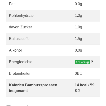
Fett
0.0g
Kohlenhydrate
1.0g
davon Zucker
1.0g
Ballaststoffe
1.5g
Alkohol
0.0g
Energiedichte
0.1 kcal/g
Broteinheiten
0BE
Kalorien Bambussprossen
14 kcal / 59
insgesamt
KJ