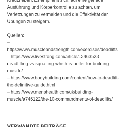
Kreuzheben. Es empfiehlt sich, auf eine genaue
Ausführung und Körperkontrolle zu achten, um
Verletzungen zu vermeiden und die Effektivität der
Übungen zu steigern.
Quellen:
–
https://www.muscleandstrength.com/exercises/deadlifts
– https://www.livestrong.com/article/13463523-
deadlifting-vs-squatting-which-is-better-for-building-
muscle/
– https://www.bodybuilding.com/content/how-to-deadlift-
the-definitive-guide.html
– https://www.menshealth.com/uk/building-
muscle/a746122/the-10-commandments-of-deadlifts/
VERWANDTE BEITRÄGE