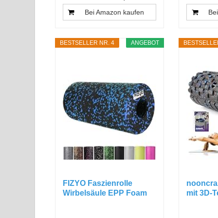
Bei Amazon kaufen
Be
BESTSELLER NR. 4
ANGEBOT
BESTSELLER
FIZYO Faszienrolle
nooncraz
Wirbelsäule EPP Foam
mit 3D-
Roller...
zur...