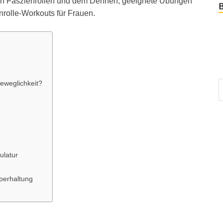
 von Faszienrollen und dem Dehnen, geeignete Übungen
nrolle-Workouts für Frauen.
Beweglichkeit?
ulatur
rperhaltung