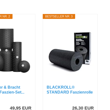
 NR. 2
BESTSELLER NR. 3
er & Bracht
BLACKROLL®
Faszien-Set...
STANDARD Faszienrolle
(30 x 15 cm...
49,95 EUR
26,30 EUR