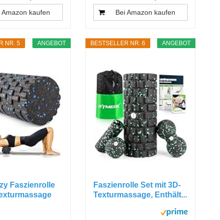
i Amazon kaufen
Bei Amazon kaufen
 NR. 5
ANGEBOT
BESTSELLER NR. 6
ANGEBOT
y Faszienrolle
Faszienrolle Set mit 3D-
Texturmassage
Texturmassage, Enthält...