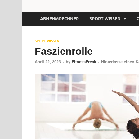
ABNEHMRECHNER
SPORT WISSEN
SPORT WISSEN
Faszienrolle
April 22, 2023
-
by
FitnessFreak
-
Hinterlasse einen 