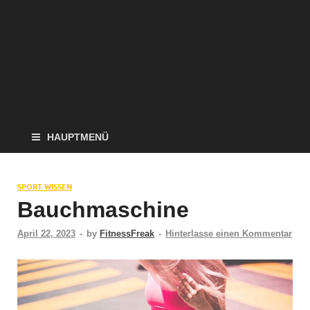
HAUPTMENÜ
SPORT WISSEN
Bauchmaschine
April 22, 2023
-
by
FitnessFreak
-
Hinterlasse einen Kommentar