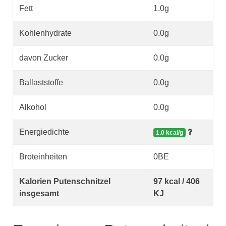
Fett
1.0g
Kohlenhydrate
0.0g
davon Zucker
0.0g
Ballaststoffe
0.0g
Alkohol
0.0g
Energiedichte
1.0 kcal/g
Broteinheiten
0BE
Kalorien Putenschnitzel
97 kcal / 406
insgesamt
KJ