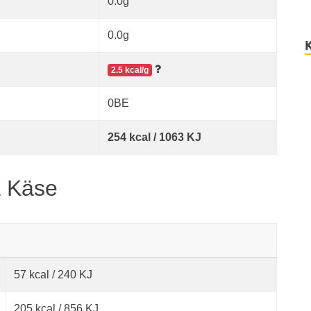
0.0g
0.0g
2.5 kcal/g
0BE
254 kcal / 1063 KJ
a Käse
57 kcal / 240 KJ
205 kcal / 856 KJ