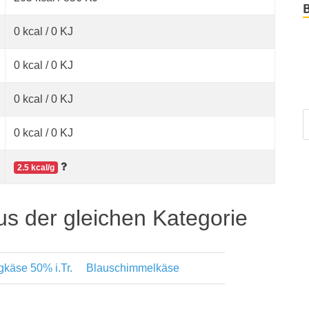
0 kcal / 0 KJ
0 kcal / 0 KJ
0 kcal / 0 KJ
0 kcal / 0 KJ
2.5 kcal/g
us der gleichen Kategorie
gkäse 50% i.Tr.
Blauschimmelkäse