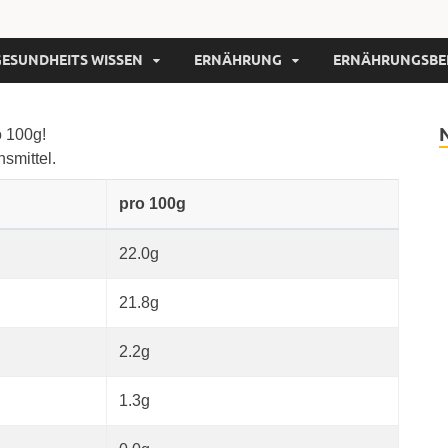
GESUNDHEITS WISSEN
ERNÄHRUNG
ERNÄHRUNGSBE
o 100g!
nsmittel.
pro 100g
22.0g
21.8g
2.2g
1.3g