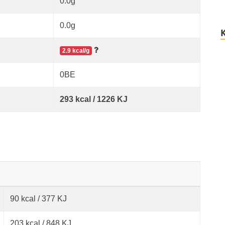
0.0g
0.0g
2.9 kcal/g
0BE
293 kcal / 1226 KJ
90 kcal / 377 KJ
203 kcal / 848 KJ