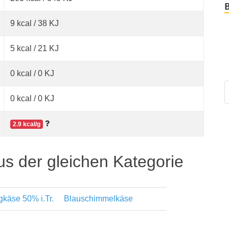
9 kcal / 38 KJ
5 kcal / 21 KJ
0 kcal / 0 KJ
0 kcal / 0 KJ
2.9 kcal/g
us der gleichen Kategorie
gkäse 50% i.Tr.
Blauschimmelkäse