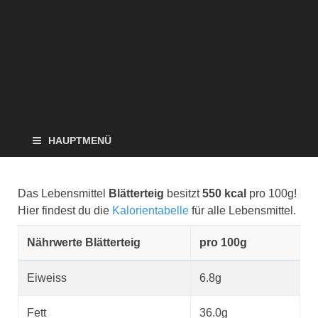
HAUPTMENÜ
Das Lebensmittel
Blätterteig
besitzt
550 kcal
pro 100g!
Hier findest du die
Kalorientabelle
für alle Lebensmittel.
Nährwerte Blätterteig
pro 100g
Eiweiss
6.8g
Fett
36.0g