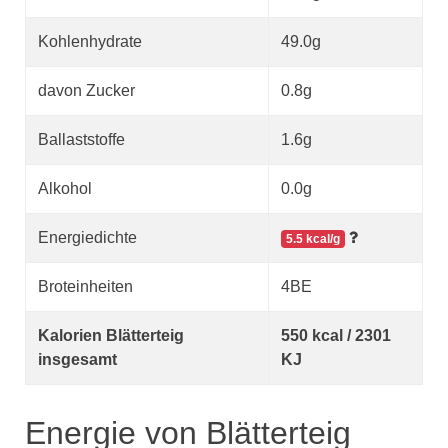
Kohlenhydrate
49.0g
davon Zucker
0.8g
Ballaststoffe
1.6g
Alkohol
0.0g
Energiedichte
5.5 kcal/g
Broteinheiten
4BE
Kalorien Blätterteig
550 kcal / 2301
insgesamt
KJ
Energie von Blätterteig