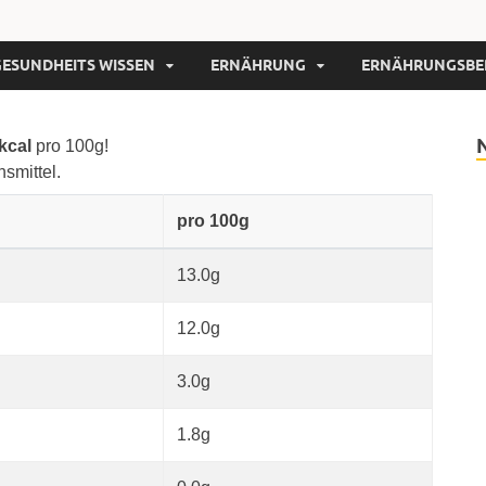
GESUNDHEITS WISSEN
ERNÄHRUNG
ERNÄHRUNGSBE
kcal
pro 100g!
nsmittel.
pro 100g
13.0g
12.0g
3.0g
1.8g