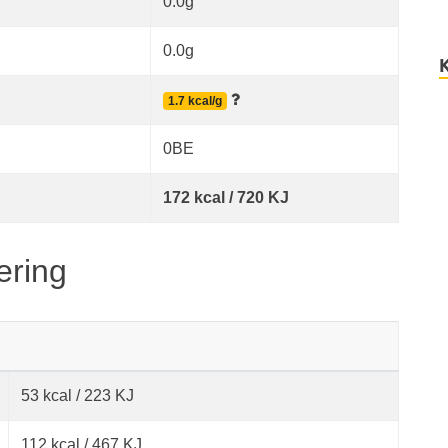
0.0g
0.0g
1.7 kcal/g
0BE
172 kcal / 720 KJ
ering
53 kcal / 223 KJ
112 kcal / 467 KJ