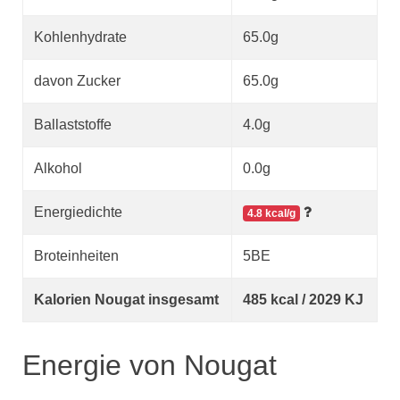
Kohlenhydrate
65.0g
davon Zucker
65.0g
Ballaststoffe
4.0g
Alkohol
0.0g
Energiedichte
4.8 kcal/g
Broteinheiten
5BE
Kalorien Nougat insgesamt
485 kcal / 2029 KJ
Energie von Nougat