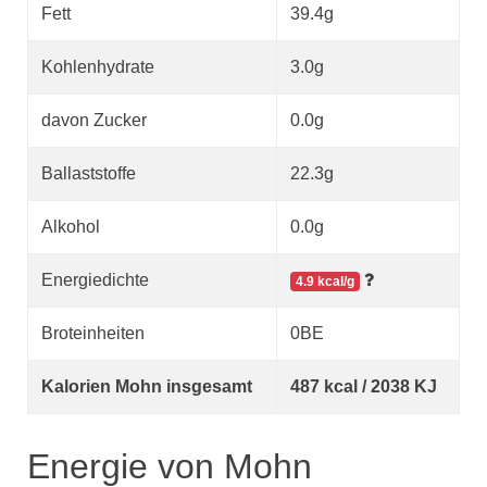
Fett
39.4g
Kohlenhydrate
3.0g
davon Zucker
0.0g
Ballaststoffe
22.3g
Alkohol
0.0g
Energiedichte
4.9 kcal/g
Broteinheiten
0BE
Kalorien Mohn insgesamt
487 kcal / 2038 KJ
Energie von Mohn