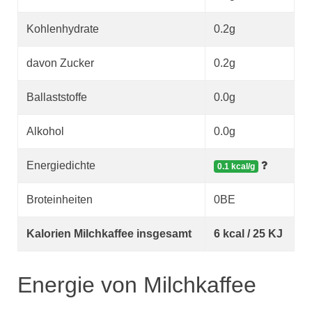
Kohlenhydrate
0.2g
davon Zucker
0.2g
Ballaststoffe
0.0g
Alkohol
0.0g
Energiedichte
0.1 kcal/g
Broteinheiten
0BE
Kalorien Milchkaffee insgesamt
6 kcal / 25 KJ
Energie von Milchkaffee