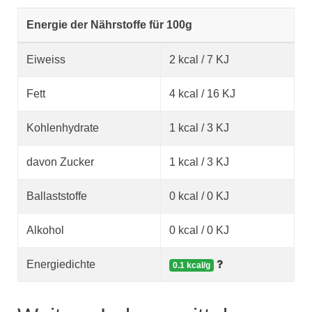
Energie der Nährstoffe für 100g
Eiweiss
2 kcal / 7 KJ
Fett
4 kcal / 16 KJ
Kohlenhydrate
1 kcal / 3 KJ
davon Zucker
1 kcal / 3 KJ
Ballaststoffe
0 kcal / 0 KJ
Alkohol
0 kcal / 0 KJ
Energiedichte
0.1 kcal/g