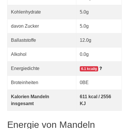
Kohlenhydrate
5.0g
davon Zucker
5.0g
Ballaststoffe
12.0g
Alkohol
0.0g
Energiedichte
6.1 kcal/g
Broteinheiten
0BE
Kalorien Mandeln
611 kcal / 2556
insgesamt
KJ
Energie von Mandeln