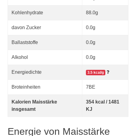
Kohlenhydrate
88.0g
davon Zucker
0.0g
Ballaststoffe
0.0g
Alkohol
0.0g
Energiedichte
3.5 kcal/g
Broteinheiten
7BE
Kalorien Maisstärke
354 kcal / 1481
insgesamt
KJ
Energie von Maisstärke