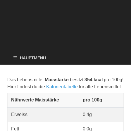
HAUPTMENÜ
Das Lebensmittel
Maisstärke
besitzt
354 kcal
pro 100g!
Hier findest du die
Kalorientabelle
für alle Lebensmittel.
Nährwerte Maisstärke
pro 100g
Eiweiss
0.4g
Fett
0.0g