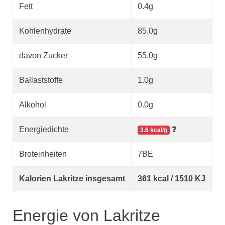
Fett
0.4g
Kohlenhydrate
85.0g
davon Zucker
55.0g
Ballaststoffe
1.0g
Alkohol
0.0g
Energiedichte
3.6 kcal/g
Broteinheiten
7BE
Kalorien Lakritze insgesamt
361 kcal / 1510 KJ
Energie von Lakritze