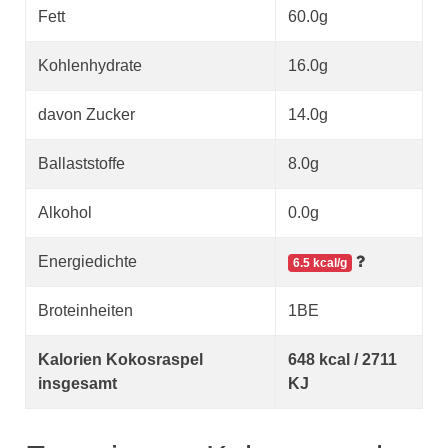
Fett
60.0g
Kohlenhydrate
16.0g
davon Zucker
14.0g
Ballaststoffe
8.0g
Alkohol
0.0g
Energiedichte
6.5 kcal/g
Broteinheiten
1BE
Kalorien Kokosraspel
648 kcal / 2711
insgesamt
KJ