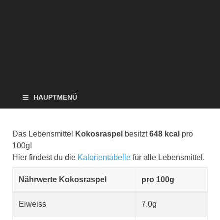
HAUPTMENÜ
Das Lebensmittel
Kokosraspel
besitzt
648 kcal
pro
100g!
Hier findest du die
Kalorientabelle
für alle Lebensmittel.
Nährwerte Kokosraspel
pro 100g
Eiweiss
7.0g