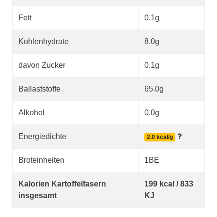
Fett
0.1g
Kohlenhydrate
8.0g
davon Zucker
0.1g
Ballaststoffe
65.0g
Alkohol
0.0g
Energiedichte
2.0 kcal/g
Broteinheiten
1BE
Kalorien Kartoffelfasern
199 kcal / 833
insgesamt
KJ