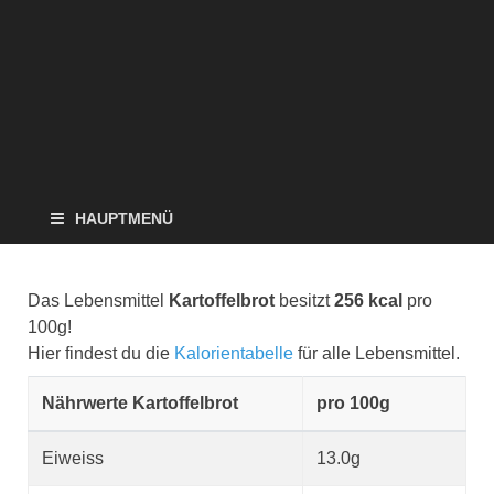
HAUPTMENÜ
Das Lebensmittel
Kartoffelbrot
besitzt
256 kcal
pro
100g!
Hier findest du die
Kalorientabelle
für alle Lebensmittel.
Nährwerte Kartoffelbrot
pro 100g
Eiweiss
13.0g