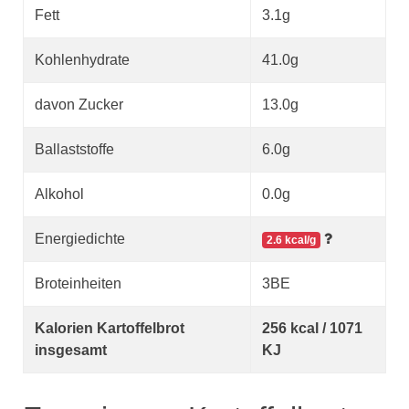
Fett
3.1g
Kohlenhydrate
41.0g
davon Zucker
13.0g
Ballaststoffe
6.0g
Alkohol
0.0g
Energiedichte
2.6 kcal/g
Broteinheiten
3BE
Kalorien Kartoffelbrot
256 kcal / 1071
insgesamt
KJ