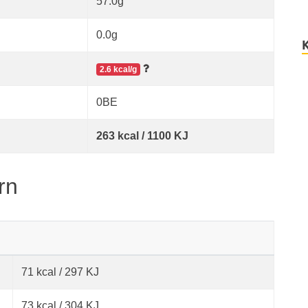
57.0g
0.0g
2.6 kcal/g
0BE
263 kcal / 1100 KJ
rn
71 kcal / 297 KJ
73 kcal / 304 KJ