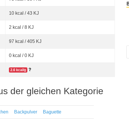
10 kcal / 43 KJ
2 kcal / 8 KJ
97 kcal / 405 KJ
0 kcal / 0 KJ
2.6 kcal/g
us der gleichen Kategorie
chen
Backpulver
Baguette