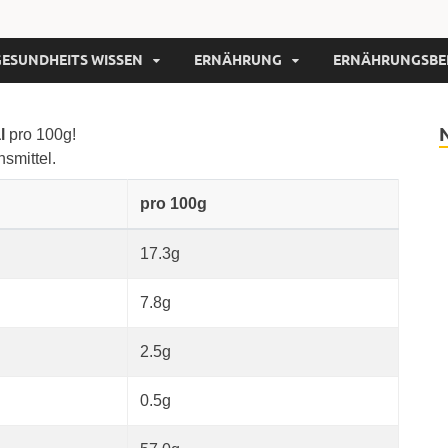
GESUNDHEITS WISSEN
ERNÄHRUNG
ERNÄHRUNGSBE
al
pro 100g!
nsmittel.
pro 100g
17.3g
7.8g
2.5g
0.5g