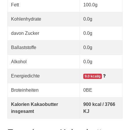
Fett
100.0g
Kohlenhydrate
0.0g
davon Zucker
0.0g
Ballaststoffe
0.0g
Alkohol
0.0g
Energiedichte
9.0 kcal/g
Broteinheiten
0BE
Kalorien Kakaobutter
900 kcal / 3766
insgesamt
KJ