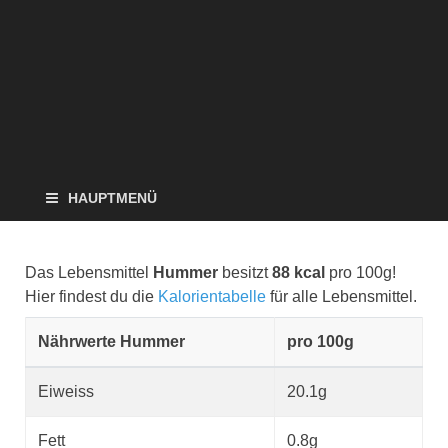
HAUPTMENÜ
Das Lebensmittel
Hummer
besitzt
88 kcal
pro 100g!
Hier findest du die
Kalorientabelle
für alle Lebensmittel.
Nährwerte Hummer
pro 100g
Eiweiss
20.1g
Fett
0.8g