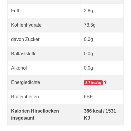
Fett
2.8g
Kohlenhydrate
73.3g
davon Zucker
0.0g
Ballaststoffe
0.0g
Alkohol
0.0g
Energiedichte
3.7 kcal/g
Broteinheiten
6BE
Kalorien Hirseflocken
366 kcal / 1531
insgesamt
KJ