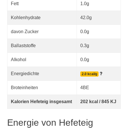
Fett
1.0g
Kohlenhydrate
42.0g
davon Zucker
0.0g
Ballaststoffe
0.3g
Alkohol
0.0g
Energiedichte
2.0 kcal/g
Broteinheiten
4BE
Kalorien Hefeteig insgesamt
202 kcal / 845 KJ
Energie von Hefeteig