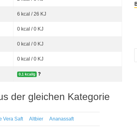
6 kcal / 26 KJ
0 kcal / 0 KJ
0 kcal / 0 KJ
0 kcal / 0 KJ
0.1 kcal/g
us der gleichen Kategorie
e Vera Saft
Altbier
Ananassaft