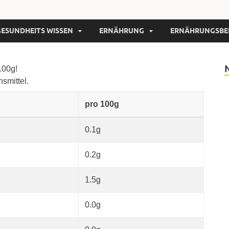
GESUNDHEITS WISSEN
ERNÄHRUNG
ERNÄHRUNGSBE
100g!
nsmittel.
pro 100g
0.1g
0.2g
1.5g
0.0g