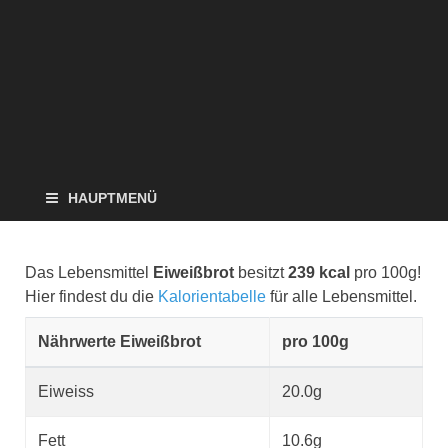
HAUPTMENÜ
Das Lebensmittel
Eiweißbrot
besitzt
239 kcal
pro 100g!
Hier findest du die
Kalorientabelle
für alle Lebensmittel.
Nährwerte Eiweißbrot
pro 100g
Eiweiss
20.0g
Fett
10.6g