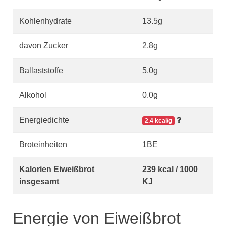
Kohlenhydrate
13.5g
davon Zucker
2.8g
Ballaststoffe
5.0g
Alkohol
0.0g
Energiedichte
2.4 kcal/g
Broteinheiten
1BE
Kalorien Eiweißbrot
239 kcal / 1000
insgesamt
KJ
Energie von Eiweißbrot