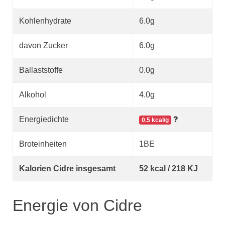
Kohlenhydrate
6.0g
davon Zucker
6.0g
Ballaststoffe
0.0g
Alkohol
4.0g
Energiedichte
0.5 kcal/g
Broteinheiten
1BE
Kalorien Cidre insgesamt
52 kcal / 218 KJ
Energie von Cidre