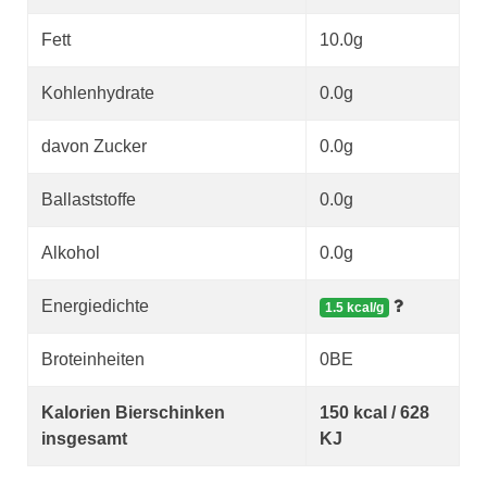
Fett
10.0g
Kohlenhydrate
0.0g
davon Zucker
0.0g
Ballaststoffe
0.0g
Alkohol
0.0g
Energiedichte
1.5 kcal/g
Broteinheiten
0BE
Kalorien Bierschinken
150 kcal / 628
insgesamt
KJ